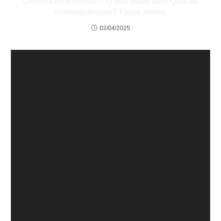
CARRO FERVENDO? O que pode ser? Qual as
consequências? Fique atento
02/04/2025