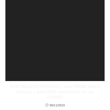
5 PEÇAS da SUSPENSÃO e seus PROBLEMAS!
Entenda o que CADA uma CAUSA no seu
CARRO!
06/11/2024