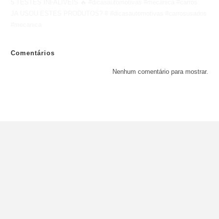
5 TESTES INFALÍVEIS 🔥 #dicasautomotivas #mecânica #carros
JA USOU ESTES PRODUTOS? # #dicasautomotivas #carrosusados
#mecanica
Comentários
Nenhum comentário para mostrar.