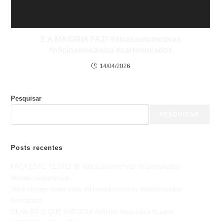
E A MAIORIA FAZ! #dicasautomotivas
#oficinamecanica #carrosusados
14/04/2026
Pesquisar
PESQUISAR
Posts recentes
FAÇA ESTE TESTE! 😨 #dicasautomotivas #carrosusados
#esteticaautomotiva
Você comete estes erros #dicasautomotivas #carrosusados
#mecanica
OLHA SÓ O QUE CHEGOU! #oficina #mecanica #carros