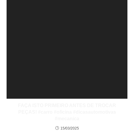
FAÇA ISTO PRIMEIRO ANTES DE TROCAR
PEÇAS! #carro #oficina #dicasautomotivas
#mecanica
15/03/2025