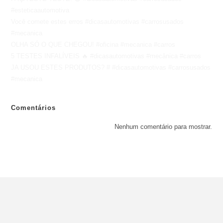
#esteticaautomotiva
Você comete estes erros #dicasautomotivas #carrosusados
#mecanica
OLHA SÓ O QUE CHEGOU! #oficina #mecanica #carros
5 TESTES INFALÍVEIS 🔥 #dicasautomotivas #mecânica #carros
JA USOU ESTES PRODUTOS? # #dicasautomotivas #carrosusados
#mecanica
Comentários
Nenhum comentário para mostrar.