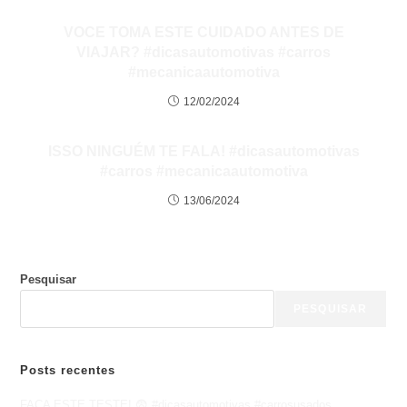
VOCE TOMA ESTE CUIDADO ANTES DE
VIAJAR? #dicasautomotivas #carros
#mecanicaautomotiva
12/02/2024
ISSO NINGUÉM TE FALA! #dicasautomotivas
#carros #mecanicaautomotiva
13/06/2024
Pesquisar
PESQUISAR
Posts recentes
FAÇA ESTE TESTE! 😨 #dicasautomotivas #carrosusados