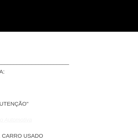
_______________________
A:
NUTENÇÃO"
ão Automotiva
E CARRO USADO