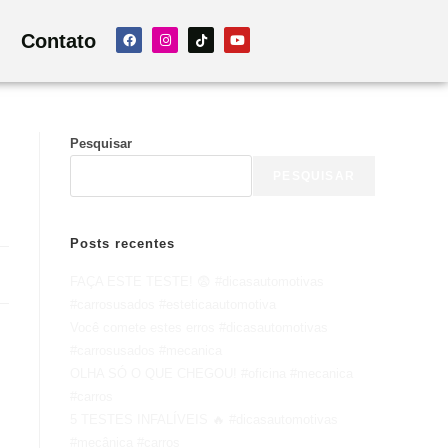
Contato
Pesquisar
PESQUISAR
Posts recentes
FAÇA ESTE TESTE! 😨 #dicasautomotivas
#carrosusados #esteticaautomotiva
Você comete estes erros #dicasautomotivas
#carrosusados #mecanica
OLHA SÓ O QUE CHEGOU! #oficina #mecanica
#carros
5 TESTES INFALÍVEIS 🔥 #dicasautomotivas
#mecânica #carros