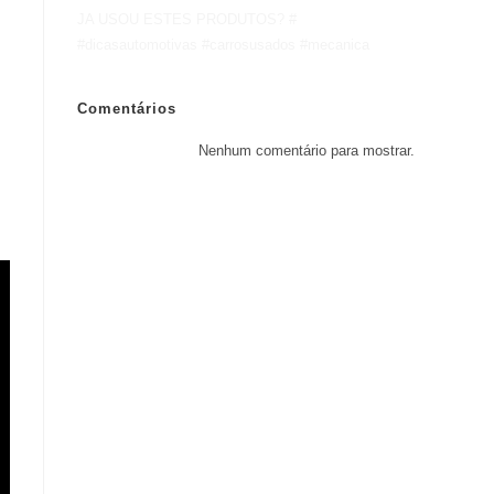
JA USOU ESTES PRODUTOS? #
#dicasautomotivas #carrosusados #mecanica
Comentários
Nenhum comentário para mostrar.