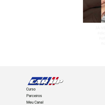
JÁ V
#di
#of
#
Curso
Parceiros
Meu Canal