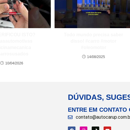
ERIFICOU ISTO?
Todo mundo precisa saber
casautomotivas
disso! #carro #motor
icinamecanica
#oleomotor
carrosusados
14/08/2025
10/04/2026
DÚVIDAS, SUGE
ENTRE EM CONTATO
contato@autocarup.com.b