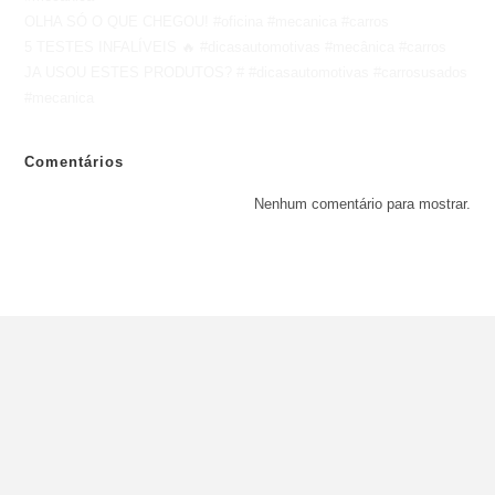
OLHA SÓ O QUE CHEGOU! #oficina #mecanica #carros
5 TESTES INFALÍVEIS 🔥 #dicasautomotivas #mecânica #carros
JA USOU ESTES PRODUTOS? # #dicasautomotivas #carrosusados
#mecanica
Comentários
Nenhum comentário para mostrar.