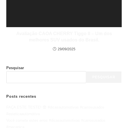
Avaliação CAOA CHERRY Tiggo 8 – Um dos
melhores SUV usados do Brasil.
29/09/2025
Pesquisar
PESQUISAR
Posts recentes
FAÇA ESTE TESTE! 😨 #dicasautomotivas #carrosusados
#esteticaautomotiva
Você comete estes erros #dicasautomotivas #carrosusados
#mecanica