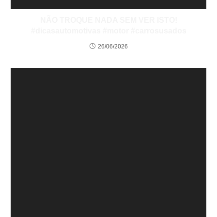
NÃO TROQUE NADA SEM VER ISTO!
#dicasautomotivas #motor #carrosusados
26/06/2026