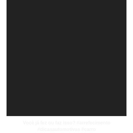
Você já fez ou faz isso? #arrefecimento
#dicasautomotivas #carro