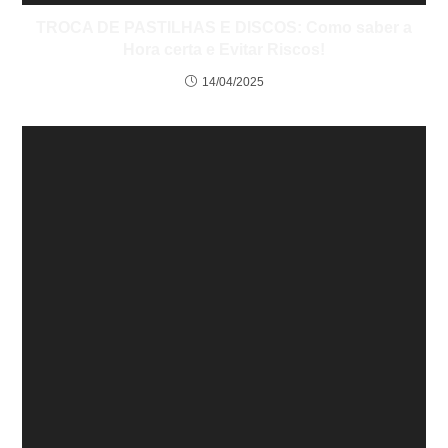
TROCA DE PASTILHAS E DISCOS: Como saber a
Hora certa e Evitar Riscos!
14/04/2025