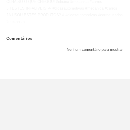
OLHA SÓ O QUE CHEGOU! #oficina #mecanica #carros
5 TESTES INFALÍVEIS 🔥 #dicasautomotivas #mecânica #carros
JA USOU ESTES PRODUTOS? # #dicasautomotivas #carrosusados
#mecanica
Comentários
Nenhum comentário para mostrar.