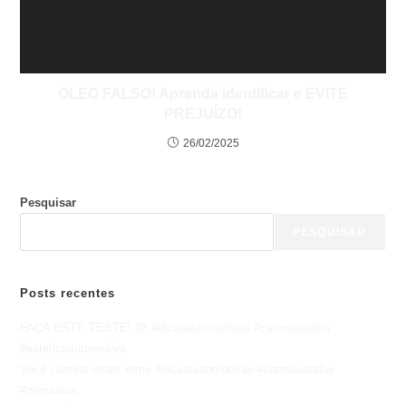
ÓLEO FALSO! Aprenda identificar e EVITE
PREJUÍZO!
26/02/2025
Pesquisar
PESQUISAR
Posts recentes
FAÇA ESTE TESTE! 😨 #dicasautomotivas #carrosusados
#esteticaautomotiva
Você comete estes erros #dicasautomotivas #carrosusados
#mecanica