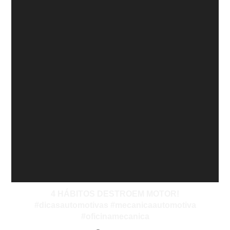
4 HÁBITOS DESTROEM MOTOR!
#dicasautomotivas #mecanicaautomotiva
#oficinamecanica