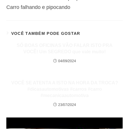
Carro falhando e pipocando
VOCÊ TAMBÉM PODE GOSTAR
SÓ BOAS OFICINAS VÃO FALAR ISTO PRA
VOCÊ! Um SEGREDO que vale muito!
04/09/2024
VOCÊ SE ATENTA A ISTO NA HORA DA TROCA?
#dicasautomotivas #carros #carro
#mecanicaautomotiva
23/07/2024