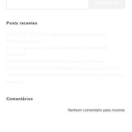
PESQUISAR
Posts recentes
FAÇA ESTE TESTE! 😨 #dicasautomotivas #carrosusados
#esteticaautomotiva
Você comete estes erros #dicasautomotivas #carrosusados
#mecanica
OLHA SÓ O QUE CHEGOU! #oficina #mecanica #carros
5 TESTES INFALÍVEIS 🔥 #dicasautomotivas #mecânica #carros
JA USOU ESTES PRODUTOS? # #dicasautomotivas #carrosusados
#mecanica
Comentários
Nenhum comentário para mostrar.