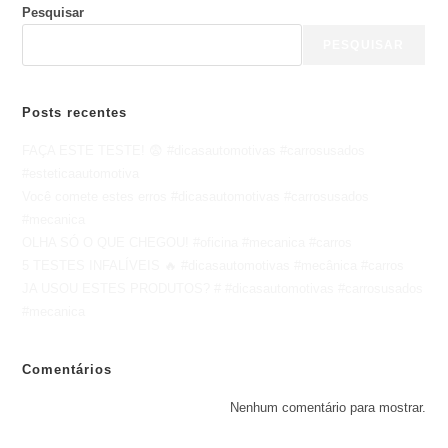
Pesquisar
PESQUISAR
Posts recentes
FAÇA ESTE TESTE! 😨 #dicasautomotivas #carrosusados
#esteticaautomotiva
Você comete estes erros #dicasautomotivas #carrosusados
#mecanica
OLHA SÓ O QUE CHEGOU! #oficina #mecanica #carros
5 TESTES INFALÍVEIS 🔥 #dicasautomotivas #mecânica #carros
JA USOU ESTES PRODUTOS? # #dicasautomotivas #carrosusados
#mecanica
Comentários
Nenhum comentário para mostrar.