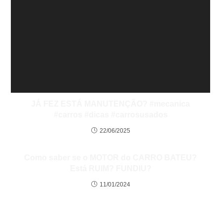
JÁ FEZ ESTÁ MANUTENÇÃO? #mecanica
#carros #dicas #carrosusados
22/06/2025
Como saber se o MOTOR do CARRO BATEU?
Está RUIM? FUNDIU?
11/01/2024