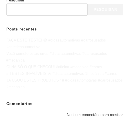
Pesquisar
PESQUISAR
Posts recentes
FAÇA ESTE TESTE! 😨 #dicasautomotivas #carrosusados
#esteticaautomotiva
Você comete estes erros #dicasautomotivas #carrosusados
#mecanica
OLHA SÓ O QUE CHEGOU! #oficina #mecanica #carros
5 TESTES INFALÍVEIS 🔥 #dicasautomotivas #mecânica #carros
JA USOU ESTES PRODUTOS? # #dicasautomotivas #carrosusados
#mecanica
Comentários
Nenhum comentário para mostrar.