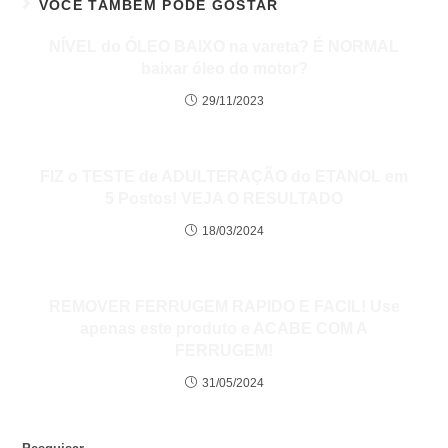
VOCÊ TAMBÉM PODE GOSTAR
NÍVEL do ÓLEO BAIXO na vareta? É NORMAL
baixar óleo do motor?
29/11/2023
FIZ o TESTE de ADULTERAÇÃO do ETANOL em
5 Postos! VEJA O RESULTADO
18/03/2024
REMOVER FERRUGEM RAPIDO E FACIL! Use
apenas este produto e ACABE COM A
FERRUGEM!
31/05/2024