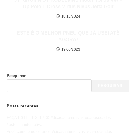
Up Polo T-Cross Virtus Nivus Jetta Golf
18/11/2024
ESTE É O MELHOR PNEU QUE JÁ USEI ATÉ
AGORA!
19/05/2023
Pesquisar
PESQUISAR
Posts recentes
FAÇA ESTE TESTE! 😨 #dicasautomotivas #carrosusados
#esteticaautomotiva
Você comete estes erros #dicasautomotivas #carrosusados