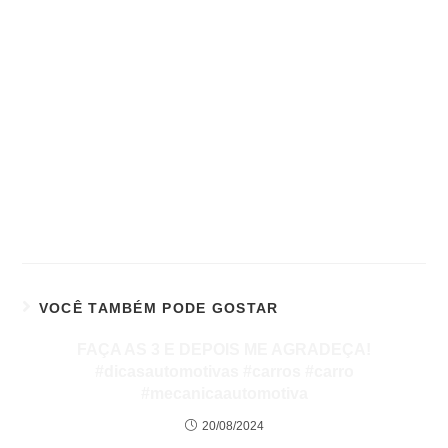
VOCÊ TAMBÉM PODE GOSTAR
FAÇA AS 3 E DEPOIS ME AGRADEÇA!
#dicasautomotivas #carros #carro
#mecanicaautomotiva
20/08/2024