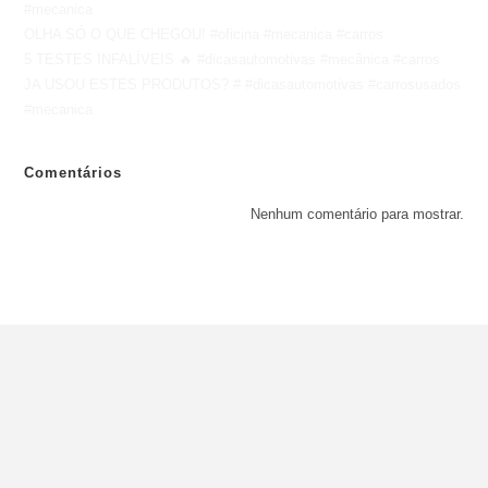
#mecanica
OLHA SÓ O QUE CHEGOU! #oficina #mecanica #carros
5 TESTES INFALÍVEIS 🔥 #dicasautomotivas #mecânica #carros
JA USOU ESTES PRODUTOS? # #dicasautomotivas #carrosusados
#mecanica
Comentários
Nenhum comentário para mostrar.