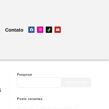
Contato
Pesquisar
PESQUISAR
a
Posts recentes
FAÇA ESTE TESTE! 😨 #dicasautomotivas