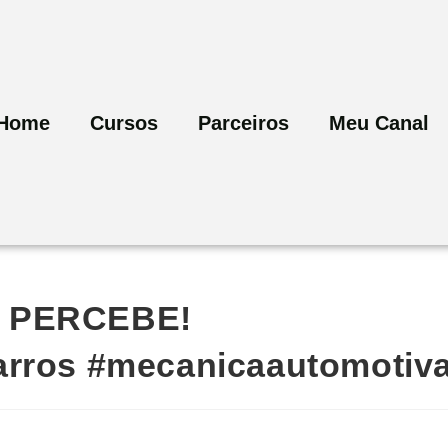
Home
Cursos
Parceiros
Meu Canal
M PERCEBE!
arros #mecanicaautomotiv
a