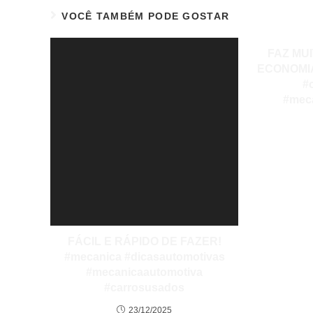
VOCÊ TAMBÉM PODE GOSTAR
FAZ MU
ECONOMIA
#
#mec
FÁCIL E RÁPIDO DE FAZER!
#mecanica #dicasautomotivas
#mecanicaautomotiva
#carrosusados
23/12/2025