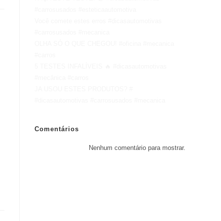
#carrosusados #esteticaautomotiva
Você comete estes erros #dicasautomotivas
#carrosusados #mecanica
OLHA SÓ O QUE CHEGOU! #oficina #mecanica
#carros
5 TESTES INFALÍVEIS 🔥 #dicasautomotivas
#mecânica #carros
JA USOU ESTES PRODUTOS? #
#dicasautomotivas #carrosusados #mecanica
Comentários
Nenhum comentário para mostrar.