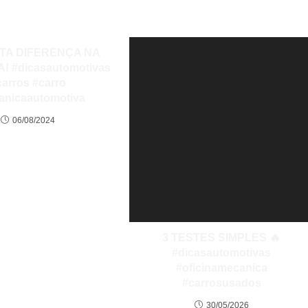
ITA DIFERENÇA NA
! #dicasautomotivas
carros #carro
anicaautomotiva
06/08/2024
3 TESTES SIMPLES 🔥
#dicasautomotivas
#oficinamecanica
#carrosusados
30/05/2026