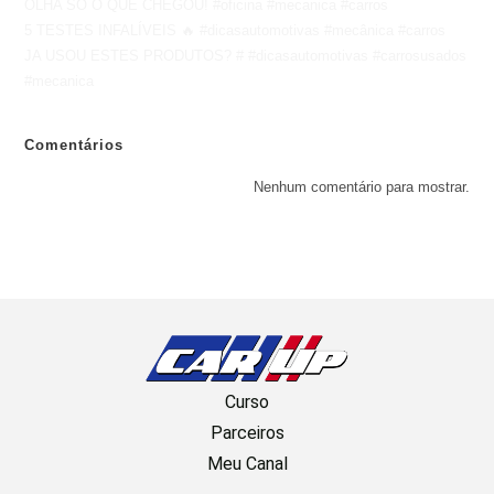
OLHA SÓ O QUE CHEGOU! #oficina #mecanica #carros
5 TESTES INFALÍVEIS 🔥 #dicasautomotivas #mecânica #carros
JA USOU ESTES PRODUTOS? # #dicasautomotivas #carrosusados
#mecanica
Comentários
Nenhum comentário para mostrar.
Curso
Parceiros
Meu Canal