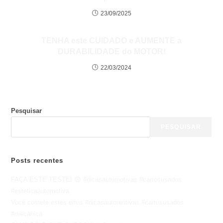
23/09/2025
TENHA este CUIDADO e AUMENTE a
DURABILIDADE do MOTOR!
22/03/2024
Pesquisar
PESQUISAR
Posts recentes
FAÇA ESTE TESTE! 😨 #dicasautomotivas #carrosusados
#esteticaautomotiva
Você comete estes erros #dicasautomotivas #carrosusados
#mecanica