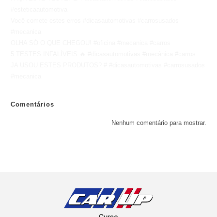
#esteticaautomotiva
Você comete estes erros #dicasautomotivas #carrosusados
#mecanica
OLHA SÓ O QUE CHEGOU! #oficina #mecanica #carros
5 TESTES INFALÍVEIS 🔥 #dicasautomotivas #mecânica #carros
JA USOU ESTES PRODUTOS? # #dicasautomotivas #carrosusados
#mecanica
Comentários
Nenhum comentário para mostrar.