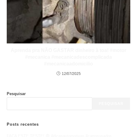
Aprenda pra NÃO GASTAR dinheiro à toa! #motor
#mecanica #mecanicadescomplicada
#mecanicaadomicilio
12/07/2025
Pesquisar
PESQUISAR
Posts recentes
FAÇA ESTE TESTE! 😨 #dicasautomotivas #carrosusados