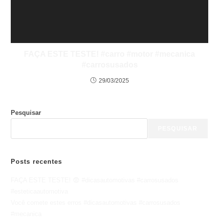
FAÇA ESTE TESTE! #carro #motor #mecanica
#carrosusados
29/03/2025
Pesquisar
PESQUISAR
Posts recentes
FAÇA ESTE TESTE! 😨 #dicasautomotivas #carrosusados
#esteticaautomotiva
Você comete estes erros #dicasautomotivas #carrosusados
#mecanica