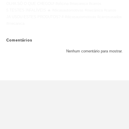
OLHA SÓ O QUE CHEGOU! #oficina #mecanica #carros
5 TESTES INFALÍVEIS 🔥 #dicasautomotivas #mecânica #carros
JA USOU ESTES PRODUTOS? # #dicasautomotivas #carrosusados
#mecanica
Comentários
Nenhum comentário para mostrar.