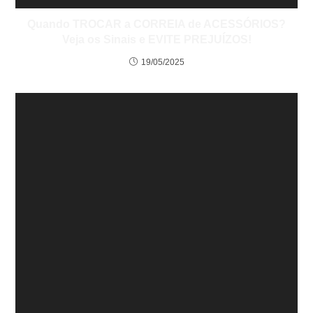
Quando TROCAR a CORREIA de ACESSÓRIOS?
Veja os Sinais e EVITE PREJUÍZOS!
19/05/2025